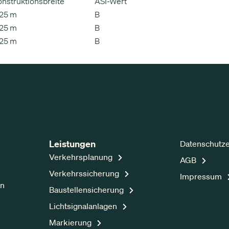
nstruktionsbreite
ASI-Wert
,25 m
B
,25 m
B
,25 m
B
Leistungen
Datenschutz
Verkehrsplanung
AGB
Verkehrssicherung
Impressum
en
Baustellensicherung
Lichtsignalanlagen
Markierung