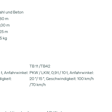
ahl und Beton
,80 m
,00 m
25 m
5 kg
TB 11 /TB42
 t, Anfahrwinkel:
PKW / LKW, 0,9 t / 10 t, Anfahrwinkel:
igkeit:
20 °/ 15 °, Geschwindigkeit: 100 km/h
/70 km/h