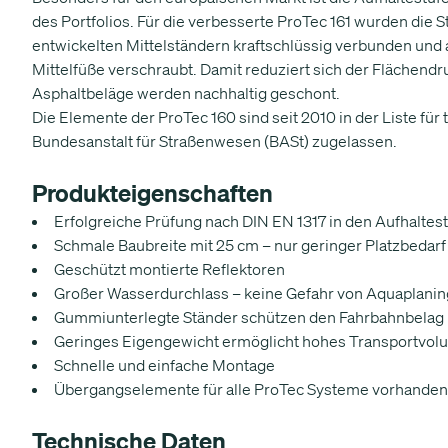
des Portfolios. Für die verbesserte ProTec 161 wurden die
entwickelten Mittelständern kraftschlüssig verbunden und
Mittelfüße verschraubt. Damit reduziert sich der Flächend
Asphaltbeläge werden nachhaltig geschont.
Die Elemente der ProTec 160 sind seit 2010 in der Liste fü
Bundesanstalt für Straßenwesen (BASt) zugelassen.
Produkteigenschaften
Erfolgreiche Prüfung nach DIN EN 1317 in den Aufhaltes
Schmale Baubreite mit 25 cm – nur geringer Platzbedarf
Geschützt montierte Reflektoren
Großer Wasserdurchlass – keine Gefahr von Aquaplan
Gummiunterlegte Ständer schützen den Fahrbahnbelag
Geringes Eigengewicht ermöglicht hohes Transportvo
Schnelle und einfache Montage
Übergangselemente für alle ProTec Systeme vorhanden
Technische Daten