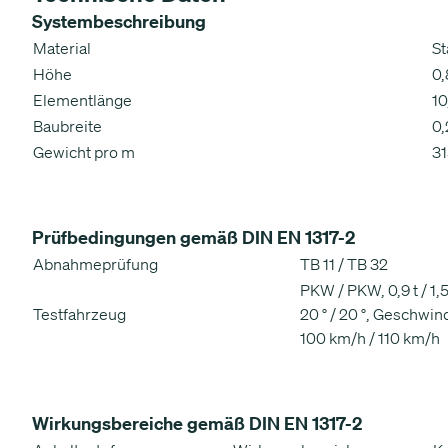
Systembeschreibung
Material
St
Höhe
0
Elementlänge
10
Baubreite
0,
Gewicht pro m
31
Prüfbedingungen gemäß DIN EN 1317-2
Abnahmeprüfung
TB 11 / TB 32
PKW / PKW, 0,9 t / 1,5
Testfahrzeug
20 ° / 20 °, Geschwind
100 km/h / 110 km/h
Wirkungsbereiche gemäß DIN EN 1317-2