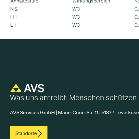
Anhaltestufe
Wirkungsbereich
Ko
N 2
W3
0
H 1
W3
0
L 1
W3
0
Was uns antreibt: Menschen schützen
AVS Services GmbH | Marie-Curie-Str. 11 | 51377 Leverkus
Standorte