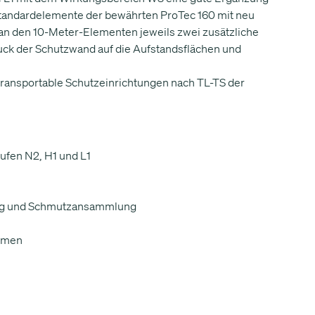
 Standardelemente der bewährten ProTec 160 mit neu
 an den 10-Meter-Elementen jeweils zwei zusätzliche
ruck der Schutzwand auf die Aufstandsflächen und
r transportable Schutzeinrichtungen nach TL-TS der
tufen N2, H1 und L1
ing und Schmutzansammlung
lumen